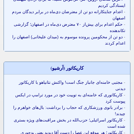
ایستادگی کردیم
-
اعدام جنایتکارانه دو تن از معترضان دی‌ماه در برابر دیدگان مردم
اصفهان
-
حکم اعدام برای بیش‌از ۷۰ معترض دی‌ماه در اصفهان؛ گزارشی
تکاندهنده
-
دو تن از محکومین پرونده موسوم به (میدان علیخانی) اصفهان را
اعدام کردند
کاريکاتور (آرشيو)
-
مجتبی خامنه‌ای جانباز جنگ است! واکنش نتانیاهو با کاریکاتور
دیدنی
-
کاریکاتوری که خامنه‌ای به توییت خود در مورد ترامپ در ایکس
پیوست کرد
-
برادر بانوی ورزشکاری که حجاب را برداشت: بال‌های خواهرم را
چیدند!
-
کاریکاتور اسرائیلی؛ حزب‌الله در بخش مراقبت‌های ویژه بستری
شده است
-
کاریکاتور؛ هر موقع این عصا را دست آقا دیدید یعنی بدجوری