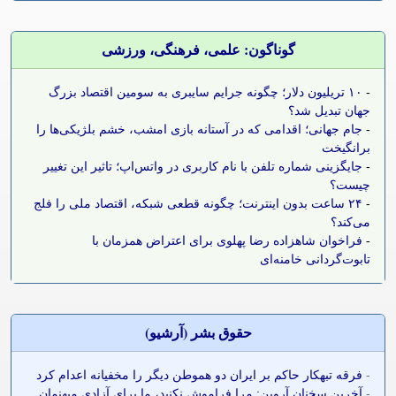
گوناگون: علمی، فرهنگی، ورزشی
-
۱۰ تریلیون دلار؛ چگونه جرایم سایبری به سومین اقتصاد بزرگ
جهان تبدیل شد؟
-
جام جهانی؛ اقدامی که در آستانه بازی امشب، خشم بلژیکی‌ها را
برانگیخت
-
جایگزینی شماره تلفن با نام کاربری در واتس‌اپ؛ تاثیر این تغییر
چیست؟
-
۲۴ ساعت بدون اینترنت؛ چگونه قطعی شبکه، اقتصاد ملی را فلج
می‌کند؟
-
فراخوان شاهزاده رضا پهلوی برای اعتراض همزمان با
تابوت‌گردانی خامنه‌ای
حقوق بشر (آرشيو)
-
فرقه تبهکار حاکم بر ایران دو هموطن دیگر را مخفیانه اعدام کرد
-
آخرین سخنان آروین: مرا فراموش نکنید، ما برای آزادی میهنمان