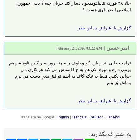
حالا ۲۸ فوریه نتانیاهو‌میخواد دیدار کند جریان چیه ؟ یعنی جمهوری
اسلامی انقدر قوی هست ؟
گزارش یا اعتراض به این نظر
امیر حسین
|
February 21, 2026 03:22 AM
ترامپ خالی بند و یاوه گو و بلوف زنه چند روز صبر کنین ناوهاشو هم
برمی داره و میره الان هم به ج ا التماس می کنه هر کاری می
خواین بکنین فقط یه تیکه کاغذ به اسم توافق بدین دست من برم
باهاش پُز بدم
گزارش یا اعتراض به این نظر
Translate by Google:
English
|
Français
|
Deutsch
|
Español
به اشتراک بگذارید
: