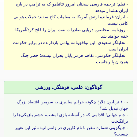
-
فیلم؛ ترجمه فارسی سخنان امروز نتانیاهو که به ترامپ در باره
ایران هشدار میدهد
-
ایران؛ فرمانده ارتش آمریکا به مقامات کاخ سفید: حملات هوایی
کافی نیست
-
روزنامه: محاصره دریایی صادرات نفت ایران را فلج کرد/آمریکا:
خفه خواهند شد
-
تحلیلگر سعودی: این توافق‌نامه پیامی بازدارنده در برابر حکومت
ایران است
-
تحلیلگر حکومتی: تفاهم هرمز پایان بحران نیست؛ خطر جنگ
همچنان پابرجاست
گوناگون: علمی، فرهنگی، ورزشی
-
۱۰ تریلیون دلار؛ چگونه جرایم سایبری به سومین اقتصاد بزرگ
جهان تبدیل شد؟
-
جام جهانی؛ اقدامی که در آستانه بازی امشب، خشم بلژیکی‌ها را
برانگیخت
-
جایگزینی شماره تلفن با نام کاربری در واتس‌اپ؛ تاثیر این تغییر
چیست؟