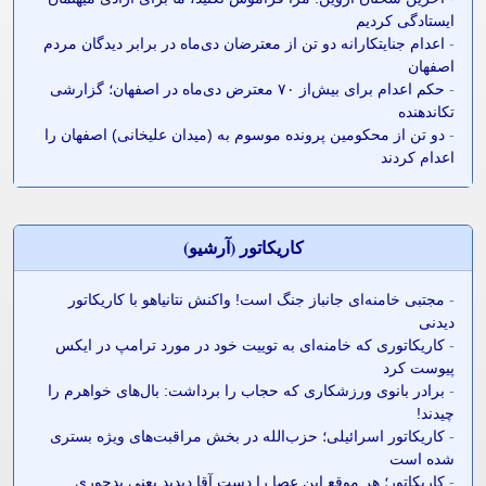
ایستادگی کردیم
-
اعدام جنایتکارانه دو تن از معترضان دی‌ماه در برابر دیدگان مردم
اصفهان
-
حکم اعدام برای بیش‌از ۷۰ معترض دی‌ماه در اصفهان؛ گزارشی
تکاندهنده
-
دو تن از محکومین پرونده موسوم به (میدان علیخانی) اصفهان را
اعدام کردند
کاريکاتور (آرشيو)
-
مجتبی خامنه‌ای جانباز جنگ است! واکنش نتانیاهو با کاریکاتور
دیدنی
-
کاریکاتوری که خامنه‌ای به توییت خود در مورد ترامپ در ایکس
پیوست کرد
-
برادر بانوی ورزشکاری که حجاب را برداشت: بال‌های خواهرم را
چیدند!
-
کاریکاتور اسرائیلی؛ حزب‌الله در بخش مراقبت‌های ویژه بستری
شده است
-
کاریکاتور؛ هر موقع این عصا را دست آقا دیدید یعنی بدجوری