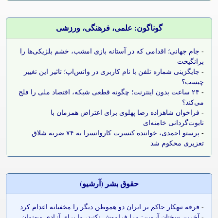
گوناگون: علمی، فرهنگی، ورزشی
-
جام جهانی؛ اقدامی که در آستانه بازی امشب، خشم بلژیکی‌ها را
برانگیخت
-
جایگزینی شماره تلفن با نام کاربری در واتس‌اپ؛ تاثیر این تغییر
چیست؟
-
۲۴ ساعت بدون اینترنت؛ چگونه قطعی شبکه، اقتصاد ملی را فلج
می‌کند؟
-
فراخوان شاهزاده رضا پهلوی برای اعتراض همزمان با
تابوت‌گردانی خامنه‌ای
-
پرستو احمدی، خواننده کنسرت کاروانسرا به ۷۴ ضربه شلاق
تعزیری محکوم شد
حقوق بشر (آرشيو)
-
فرقه تبهکار حاکم بر ایران دو هموطن دیگر را مخفیانه اعدام کرد
-
آخرین سخنان آروین: مرا فراموش نکنید، ما برای آزادی میهنمان