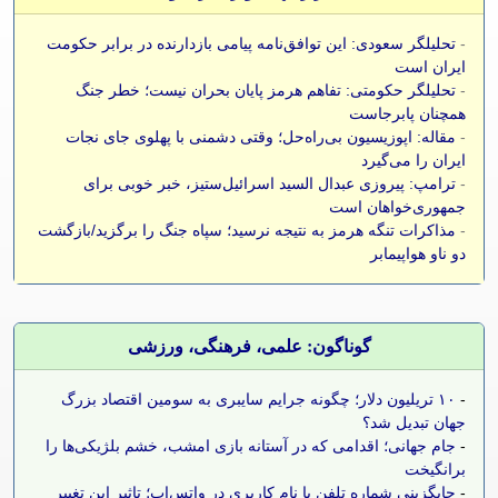
-
تحلیلگر سعودی: این توافق‌نامه پیامی بازدارنده در برابر حکومت
ایران است
-
تحلیلگر حکومتی: تفاهم هرمز پایان بحران نیست؛ خطر جنگ
همچنان پابرجاست
-
مقاله: اپوزیسیون بی‌راه‌حل؛ وقتی دشمنی با پهلوی جای نجات
ایران را می‌گیرد
-
ترامپ: پیروزی عبدال السید اسرائیل‌ستیز، خبر خوبی برای
جمهوری‌خواهان است
-
مذاکرات تنگه هرمز به نتیجه نرسید؛ سپاه جنگ را برگزید/بازگشت
دو ناو هواپیمابر
گوناگون: علمی، فرهنگی، ورزشی
-
۱۰ تریلیون دلار؛ چگونه جرایم سایبری به سومین اقتصاد بزرگ
جهان تبدیل شد؟
-
جام جهانی؛ اقدامی که در آستانه بازی امشب، خشم بلژیکی‌ها را
برانگیخت
-
جایگزینی شماره تلفن با نام کاربری در واتس‌اپ؛ تاثیر این تغییر