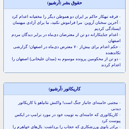
حقوق بشر (آرشيو)
-
فرقه تبهکار حاکم بر ایران دو هموطن دیگر را مخفیانه اعدام کرد
-
آخرین سخنان آروین: مرا فراموش نکنید، ما برای آزادی میهنمان
ایستادگی کردیم
-
اعدام جنایتکارانه دو تن از معترضان دی‌ماه در برابر دیدگان مردم
اصفهان
-
حکم اعدام برای بیش‌از ۷۰ معترض دی‌ماه در اصفهان؛ گزارشی
تکاندهنده
-
دو تن از محکومین پرونده موسوم به (میدان علیخانی) اصفهان را
اعدام کردند
کاريکاتور (آرشيو)
-
مجتبی خامنه‌ای جانباز جنگ است! واکنش نتانیاهو با کاریکاتور
دیدنی
-
کاریکاتوری که خامنه‌ای به توییت خود در مورد ترامپ در ایکس
پیوست کرد
-
برادر بانوی ورزشکاری که حجاب را برداشت: بال‌های خواهرم را