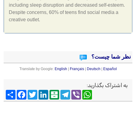
including sleep disruption and decreased self-esteem.
Despite concerns, 60% of teens find social media a
creative outlet.
نظر شما چیست؟
Translate by Google:
English
|
Français
|
Deutsch
|
Español
به اشتراک بگذارید
:
Viber
WhatsApp
Telegram
Balatarin
LinkedIn
Twitter
Facebook
اشتراک