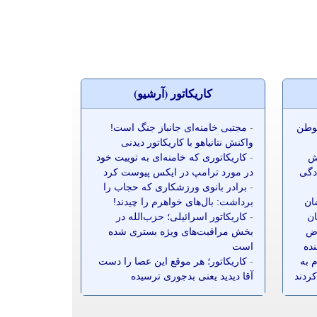
کاريکاتور (آرشيو)
موطن
-
مجتبی خامنه‌ای جانباز جنگ است!
واکنش نتانیاهو با کاریکاتور دیدنی
ش
-
کاریکاتوری که خامنه‌ای به توییت خود
ادگی
در مورد ترامپ در ایکس پیوست کرد
-
برادر بانوی ورزشکاری که حجاب را
ضان
برداشت: بال‌های خواهرم را چیدند!
ان
-
کاریکاتور اسرائیلی؛ حزب‌الله در
ز ۷۰ معترض
بخش مراقبت‌های ویژه بستری شده
نده
است
 به
-
کاریکاتور؛ هر موقع این عصا را دست
کردند
آقا دیدید یعنی بدجوری ترسیده