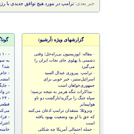
خبر بعدی:
ترامپ در مورد هیچ توافق جدیدی با رژ
گزارشهای ویژه (آرشيو)
گونا
-
مقاله: اپوزیسیون بی‌راه‌حل؛ وقتی
-
۱۰
دشمنی با پهلوی جای نجات ایران را
به سو
می‌گیرد
شد؟
-
ترامپ: پیروزی عبدال السید
-
جام 
اسرائیل‌ستیز، خبر خوبی برای
امشب،
جمهوری‌خواهان است
-
جایگ
-
مذاکرات تنگه هرمز به نتیجه نرسید؛
در وات
سپاه جنگ را برگزید/بازگشت دو ناو
-
۲۴
هواپیمابر
قطعی 
-
ونزوئلا؛ منتقدان ترامپ اذعان می‌کنند
می‌کن
که حق با او بود وضعیت بهبود یافته
-
فراخ
است
اعتراض
-
حمله احتمالی آمریکا چه شکلی
خامنه‌