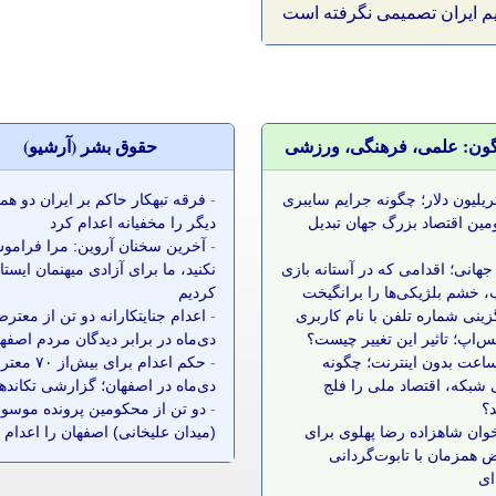
یم ایران تصمیمی نگرفته است
گون: علمی، فرهنگی، ورزشی
حقوق بشر (آرشيو)
 تریلیون دلار؛ چگونه جرایم سایبری
-
فرقه تبهکار حاکم بر ایران دو ه
مین اقتصاد بزرگ جهان تبدیل
دیگر را مخفیانه اعدام کرد
-
آخرین سخنان آروین: مرا فرامو
جهانی؛ اقدامی که در آستانه بازی
نکنید، ما برای آزادی میهنمان ایست
 خشم بلژیکی‌ها را برانگیخت
کردیم
زینی شماره تلفن با نام کاربری
-
اعدام جنایتکارانه دو تن از معتر
س‌اپ؛ تاثیر این تغییر چیست؟
دی‌ماه در برابر دیدگان مردم اصفه
 ساعت بدون اینترنت؛ چگونه
-
حکم اعدام برای بیش‌ا
شبکه، اقتصاد ملی را فلج
دی‌ماه در اصفهان؛ گزارشی تکانده
د؟
-
دو تن از محکومین پرونده موسوم
وان شاهزاده رضا پهلوی برای
(میدان علیخانی) اصفهان را اعدام 
 همزمان با تابوت‌گردانی
ای