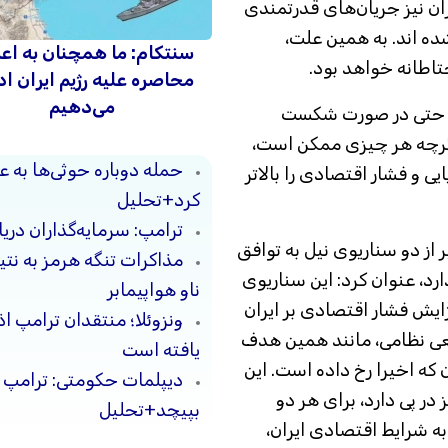
ران نیز جریان‌های قدرتمندی
شده اند. به همین علت،
سنتکام: ما همچنان به اع
اطانه خواهد بود.
محاصره علیه رژیم ایران اد
می‌دهیم
: حتی در صورت شکست
 اگرچه هر چیزی ممکن است،
حمله دوباره حوثی‌ها به ع
ی و فشار اقتصادی را بالاتر
کرد+تحلیل
ترامپ: سرمایه‌گذاران دریا
یر از دو سناریوی نیل به توافق
مذاکرات تنگه هرمز به نت
د، عنوان کرد: این سناریوی
ناو هواپیمابر
ایش فشار اقتصادی بر ایران
ونزوئلا؛ منتقدان ترامپ ا
ی نظامی، مانند همین هدف
یافته است
 که اخیرا رخ داده است. این
دیپلمات حکومتی: ترامپ م
 در پی دارد، برای هر دو
بپیچد+تحلیل
ه شرایط اقتصادی ایران،