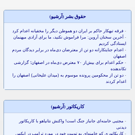
حقوق بشر (آرشيو)
-
فرقه تبهکار حاکم بر ایران دو هموطن دیگر را مخفیانه اعدام کرد
-
آخرین سخنان آروین: مرا فراموش نکنید، ما برای آزادی میهنمان
ایستادگی کردیم
-
اعدام جنایتکارانه دو تن از معترضان دی‌ماه در برابر دیدگان مردم
اصفهان
-
حکم اعدام برای بیش‌از ۷۰ معترض دی‌ماه در اصفهان؛ گزارشی
تکاندهنده
-
دو تن از محکومین پرونده موسوم به (میدان علیخانی) اصفهان را
اعدام کردند
کاريکاتور (آرشيو)
-
مجتبی خامنه‌ای جانباز جنگ است! واکنش نتانیاهو با کاریکاتور
دیدنی
-
کاریکاتوری که خامنه‌ای به توییت خود در مورد ترامپ در ایکس