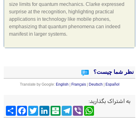
size limits for quantum mechanics. Clarke expressed
surprise at the recognition, highlighting practical
applications in technology like mobile phones,
emphasizing that quantum phenomena can indeed
manifest in larger systems.
نظر شما چیست؟
Translate by Google:
English
|
Français
|
Deutsch
|
Español
به اشتراک بگذارید
:
Viber
WhatsApp
Telegram
Balatarin
LinkedIn
Twitter
Facebook
اشتراک