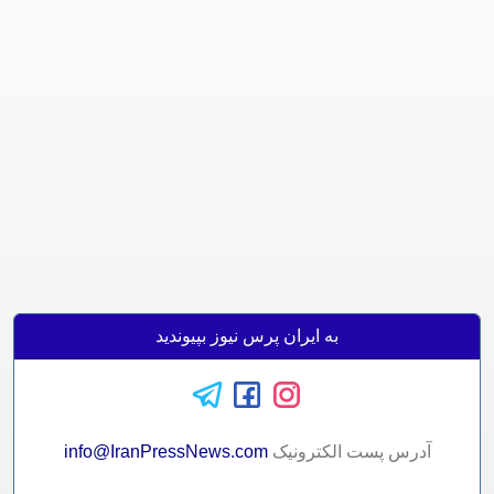
به ایران پرس نیوز بپیوندید
آدرس پست الکترونيک
info@IranPressNews.com