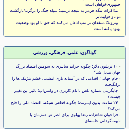
جمهوری‌خواهان است
-
مذاکرات تنگه هرمز به نتیجه نرسید؛ سپاه جنگ را برگزید/بازگشت
دو ناو هواپیمابر
-
ونزوئلا؛ منتقدان ترامپ اذعان می‌کنند که حق با او بود وضعیت
بهبود یافته است
گوناگون: علمی، فرهنگی، ورزشی
-
۱۰ تریلیون دلار؛ چگونه جرایم سایبری به سومین اقتصاد بزرگ
جهان تبدیل شد؟
-
جام جهانی؛ اقدامی که در آستانه بازی امشب، خشم بلژیکی‌ها را
برانگیخت
-
جایگزینی شماره تلفن با نام کاربری در واتس‌اپ؛ تاثیر این تغییر
چیست؟
-
۲۴ ساعت بدون اینترنت؛ چگونه قطعی شبکه، اقتصاد ملی را فلج
می‌کند؟
-
فراخوان شاهزاده رضا پهلوی برای اعتراض همزمان با
تابوت‌گردانی خامنه‌ای