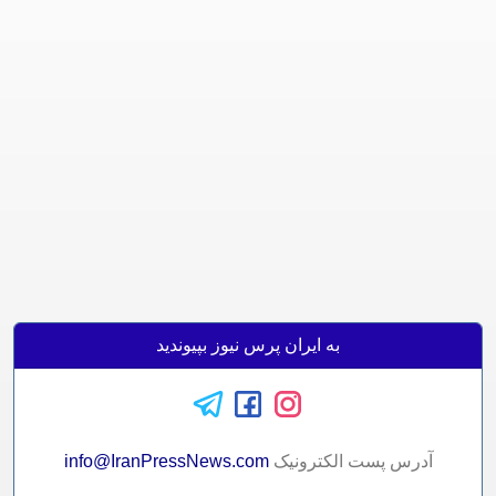
به ایران پرس نیوز بپیوندید
آدرس پست الکترونيک
info@IranPressNews.com