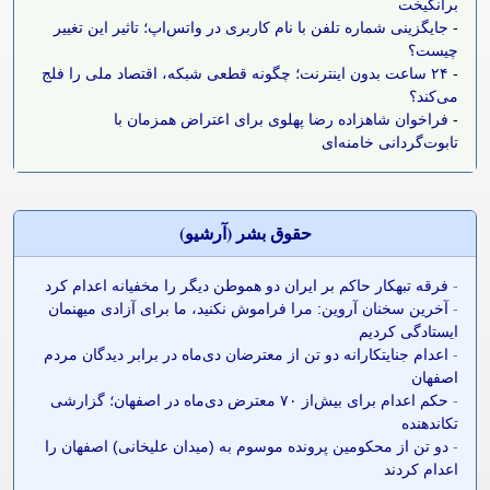
برانگیخت
-
جایگزینی شماره تلفن با نام کاربری در واتس‌اپ؛ تاثیر این تغییر
چیست؟
-
۲۴ ساعت بدون اینترنت؛ چگونه قطعی شبکه، اقتصاد ملی را فلج
می‌کند؟
-
فراخوان شاهزاده رضا پهلوی برای اعتراض همزمان با
تابوت‌گردانی خامنه‌ای
حقوق بشر (آرشيو)
-
فرقه تبهکار حاکم بر ایران دو هموطن دیگر را مخفیانه اعدام کرد
-
آخرین سخنان آروین: مرا فراموش نکنید، ما برای آزادی میهنمان
ایستادگی کردیم
-
اعدام جنایتکارانه دو تن از معترضان دی‌ماه در برابر دیدگان مردم
اصفهان
-
حکم اعدام برای بیش‌از ۷۰ معترض دی‌ماه در اصفهان؛ گزارشی
تکاندهنده
-
دو تن از محکومین پرونده موسوم به (میدان علیخانی) اصفهان را
اعدام کردند