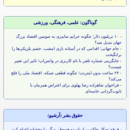
گوناگون: علمی، فرهنگی، ورزشی
-
۱۰ تریلیون دلار؛ چگونه جرایم سایبری به سومین اقتصاد بزرگ
جهان تبدیل شد؟
-
جام جهانی؛ اقدامی که در آستانه بازی امشب، خشم بلژیکی‌ها را
برانگیخت
-
جایگزینی شماره تلفن با نام کاربری در واتس‌اپ؛ تاثیر این تغییر
چیست؟
-
۲۴ ساعت بدون اینترنت؛ چگونه قطعی شبکه، اقتصاد ملی را فلج
می‌کند؟
-
فراخوان شاهزاده رضا پهلوی برای اعتراض همزمان با
تابوت‌گردانی خامنه‌ای
حقوق بشر (آرشيو)
-
فرقه تبهکار حاکم بر ایران دو هموطن دیگر را مخفیانه اعدام کرد