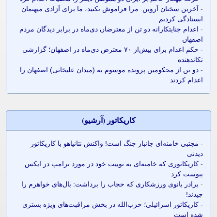
-
آخرین سخنان آروین: مرا فراموش نکنید، ما برای آزادی میهنمان
ایستادگی کردیم
-
اعدام جنایتکارانه دو تن از معترضان دی‌ماه در برابر دیدگان مردم
اصفهان
-
حکم اعدام برای بیش‌از ۷۰ معترض دی‌ماه در اصفهان؛ گزارشی
تکاندهنده
-
دو تن از محکومین پرونده موسوم به (میدان علیخانی) اصفهان را
اعدام کردند
کاريکاتور (آرشيو)
-
مجتبی خامنه‌ای جانباز جنگ است! واکنش نتانیاهو با کاریکاتور
دیدنی
-
کاریکاتوری که خامنه‌ای به توییت خود در مورد ترامپ در ایکس
پیوست کرد
-
برادر بانوی ورزشکاری که حجاب را برداشت: بال‌های خواهرم را
چیدند!
-
کاریکاتور اسرائیلی؛ حزب‌الله در بخش مراقبت‌های ویژه بستری
شده است