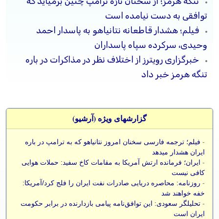
تنگه هرمز؛ از سخنان تازه ترامپ چنین برمیآید که
توافقی به دست نیامده است
فیلم؛ هشدار قاطعانه نتانیاهو به پاسدار احمد
وحیدی، سرکرده سپاه پاسداران
خبرگزاری رویترز از اختلاف نظر در مذاکرات در باره
تنگه هرمز خبر داد
گزارشهای ویژه (آرشيو)
-
فیلم؛ ترجمه فارسی سخنان امروز نتانیاهو که به ترامپ در باره
ایران هشدار میدهد
-
ایران؛ فرمانده ارتش آمریکا به مقامات کاخ سفید: حملات هوایی
کافی نیست
-
روزنامه: محاصره دریایی صادرات نفت ایران را فلج کرد/آمریکا:
خفه خواهند شد
-
تحلیلگر سعودی: این توافق‌نامه پیامی بازدارنده در برابر حکومت
ایران است