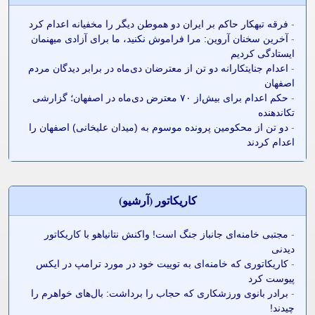
-
فرقه تبهکار حاکم بر ایران دو هموطن دیگر را مخفیانه اعدام کرد
-
آخرین سخنان آروین: مرا فراموش نکنید، ما برای آزادی میهنمان
ایستادگی کردیم
-
اعدام جنایتکارانه دو تن از معترضان دی‌ماه در برابر دیدگان مردم
اصفهان
-
حکم اعدام برای بیش‌از ۷۰ معترض دی‌ماه در اصفهان؛ گزارشی
تکاندهنده
-
دو تن از محکومین پرونده موسوم به (میدان علیخانی) اصفهان را
اعدام کردند
کاريکاتور (آرشيو)
-
مجتبی خامنه‌ای جانباز جنگ است! واکنش نتانیاهو با کاریکاتور
دیدنی
-
کاریکاتوری که خامنه‌ای به توییت خود در مورد ترامپ در ایکس
پیوست کرد
-
برادر بانوی ورزشکاری که حجاب را برداشت: بال‌های خواهرم را
چیدند!