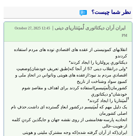
نظر شما چیست؟
ایران اَران دیکتاتوری لٌمپَنتاریای دینی
|
October 27, 2025 12:45
PM
انقلابهای کمونیستی از عقده های اقتصادیِ توده های مردم استفاده
کردندو
دیکتاتوریِ پرولتاریا را ایجاد کردند*
*ولی درانقلاب دینی 57 از آنجا که(طبق تعریفِ خودشان)وضعیتِ
اقنصادیِ مردم بد نبود؛ازعقده های هویتی وناتوانیِ در اتحادِ ملی و
کمبودِ سواد وشناخت از ناریخ
کشورمان(لٌمپَنیسم)استفاده کردند برای اهداف و مقاصدِ شوم
خودشان*و دیکتاتوریِ
ٌٌلٌمپَنتاریا را ایجاد کردند*
یک دلیل مهم که لٌمپَنیسم درکشور ابعادِ گسترده ای داشت,حذفِ نام
اصلی کشورمان
اتحادیه پارسه-هخامنشی از روی نقشه جهان و جایگذین کردنِ کلمه
از-هویت-خالی
ایران(که از اَران گرفته شده)که وجه مشترکِ ملیتی و هویتی