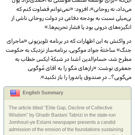
این‌که «برای توسعهٔ صنعت موشکی نه احمدی‌نژاد پول
می‌داد، نه روحانی»، افزود: «نمی‌توانم قضاوت کنم که
بی‌میلی نسبت به بودجه دفاعی در دولت روحانی ناشی از
انگیزه‌های درونی بود یا فشار تحریم‌ها.»
در واکنش به این اظهارات که در برنامه تلویزیونی «ماجرای
جنگ» ساختهٔ جواد موگویی، برنامه‌ساز نزدیک به حکومت
مطرح شد، حسام‌الدین آشنا در شبکهٔ ایکس خطاب به
جعفری نوشت: «رازهای مَگو را به آقای مُوگویی
می‌گویی؟… درِ صندوق پاندورا را باز نکنید».
English Summary
The article titled "Elite Gap, Decline of Collective
Wisdom" by Ghadir Bastani Tabrizi in the state-run
Jomhouri-ye Eslami newspaper presents a candid
admission of the erosion of the foundations sustaining