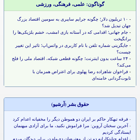
گوناگون: علمی، فرهنگی، ورزشی
-
۱۰ تریلیون دلار؛ چگونه جرایم سایبری به سومین اقتصاد بزرگ
جهان تبدیل شد؟
-
جام جهانی؛ اقدامی که در آستانه بازی امشب، خشم بلژیکی‌ها را
برانگیخت
-
جایگزینی شماره تلفن با نام کاربری در واتس‌اپ؛ تاثیر این تغییر
چیست؟
-
۲۴ ساعت بدون اینترنت؛ چگونه قطعی شبکه، اقتصاد ملی را فلج
می‌کند؟
-
فراخوان شاهزاده رضا پهلوی برای اعتراض همزمان با
تابوت‌گردانی خامنه‌ای
حقوق بشر (آرشيو)
-
فرقه تبهکار حاکم بر ایران دو هموطن دیگر را مخفیانه اعدام کرد
-
آخرین سخنان آروین: مرا فراموش نکنید، ما برای آزادی میهنمان
ایستادگی کردیم
-
اعدام جنایتکارانه دو تن از معترضان دی‌ماه در برابر دیدگان مردم