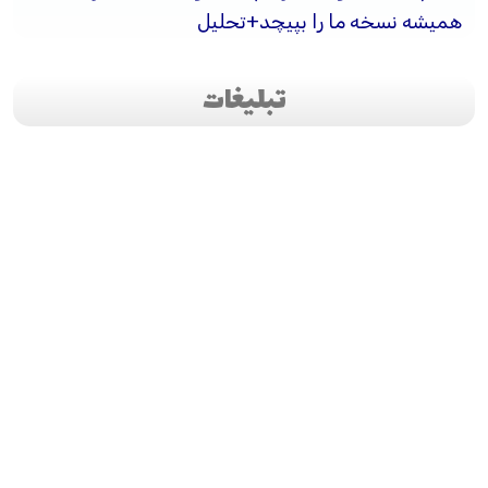
همیشه نسخه ما را بپیچد+تحلیل
تبلیغات