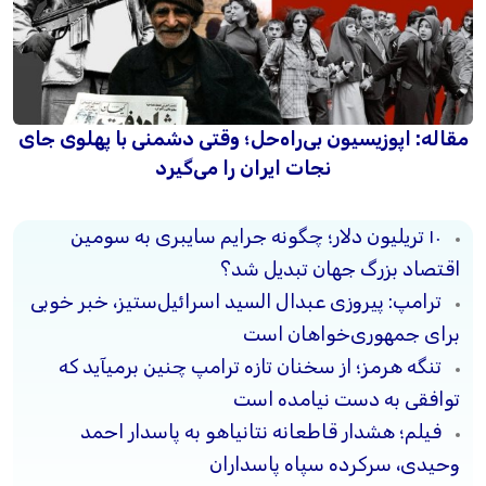
مقاله: اپوزیسیون بی‌راه‌حل؛ وقتی دشمنی با پهلوی جای
نجات ایران را می‌گیرد
۱۰ تریلیون دلار؛ چگونه جرایم سایبری به سومین
اقتصاد بزرگ جهان تبدیل شد؟
ترامپ: پیروزی عبدال السید اسرائیل‌ستیز، خبر خوبی
برای جمهوری‌خواهان است
تنگه هرمز؛ از سخنان تازه ترامپ چنین برمیآید که
توافقی به دست نیامده است
فیلم؛ هشدار قاطعانه نتانیاهو به پاسدار احمد
وحیدی، سرکرده سپاه پاسداران