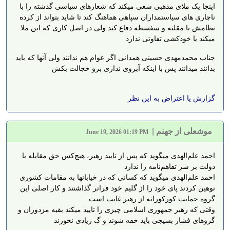
اینجا یک ملای مذهبی سعی میکند که شعارهای سیاسی گذشته را با
ناچاری های سیاستمداران سپاهی هماهنگ کند تا شاید بتواند از کرده
نظامش با مقلته و سفسطه دفاع کند ولی در اصل کاری که این ملا
میکند با خودکشی تفاوتی ندارد
جناب محمدمهدی حسینی همدانی اگر عوام هم ندانند ولی آنها که باید
بدانند میدانند پس با اینکه آبروی نداری برو خجالت بکش
گزارش یا اعتراض به این نظر
موشعلی از جهنم
|
June 19, 2026 01:19 PM
احمد علم‌الهدی میگوید که پس از تایید رهبر، هیچ‌کس حق مقابله با
دولت بر سر تفاهم‌نامه را ندارد
احمد علم‌الهدی میگوید که کسانی که در خیابانها به مقامات کشوری
توهین کردند پای خود را از گلیم خود فراتر گذاشتند و کار اصلی این
گروه حمایت کورکورانه از رهبر غایب است
وقتی که رهبر جمهوری اسلامی چیزی را تایید میکند بقیه مزدوران و
گروهای فشار بسیجی باید خفه شوند و گ زیادی نخورند