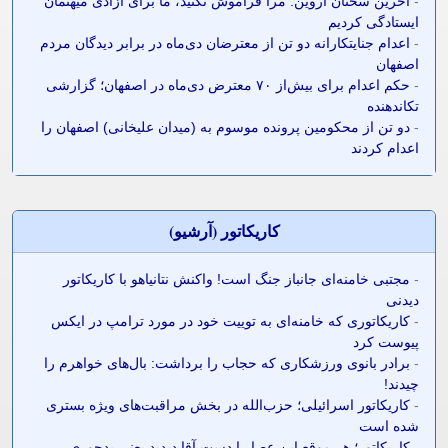
-
آخرین سخنان آروین: مرا فراموش نکنید، ما برای آزادی میهنمان
ایستادگی کردیم
-
اعدام جنایتکارانه دو تن از معترضان دی‌ماه در برابر دیدگان مردم
اصفهان
-
حکم اعدام برای بیش‌از ۷۰ معترض دی‌ماه در اصفهان؛ گزارشی
تکاندهنده
-
دو تن از محکومین پرونده موسوم به (میدان علیخانی) اصفهان را
اعدام کردند
کاريکاتور (آرشيو)
-
مجتبی خامنه‌ای جانباز جنگ است! واکنش نتانیاهو با کاریکاتور
دیدنی
-
کاریکاتوری که خامنه‌ای به توییت خود در مورد ترامپ در ایکس
پیوست کرد
-
برادر بانوی ورزشکاری که حجاب را برداشت: بال‌های خواهرم را
چیدند!
-
کاریکاتور اسرائیلی؛ حزب‌الله در بخش مراقبت‌های ویژه بستری
شده است
-
کاریکاتور؛ هر موقع این عصا را دست آقا دیدید یعنی بدجوری