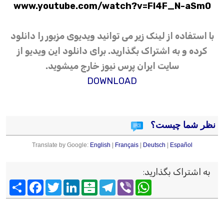
www.youtube.com/watch?v=Fl4F_N-aSm0
با استفاده از لینک زیر می توانید ویدیوی مزبور را دانلود
کرده و به اشتراک بگذارید. برای دانلود این ویدیو از
سایت ایران پرس نیوز خارج میشوید.
DOWNLOAD
نظر شما چیست؟
Translate by Google:
English
|
Français
|
Deutsch
|
Español
به اشتراک بگذارید
:
Viber
WhatsApp
Telegram
Balatarin
LinkedIn
Twitter
Facebook
اشتراک