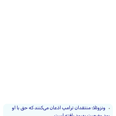
ونزوئلا؛ منتقدان ترامپ اذعان می‌کنند که حق با او
بود وضعیت بهبود یافته است