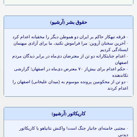
حقوق بشر (آرشيو)
-
فرقه تبهکار حاکم بر ایران دو هموطن دیگر را مخفیانه اعدام کرد
-
آخرین سخنان آروین: مرا فراموش نکنید، ما برای آزادی میهنمان
ایستادگی کردیم
-
اعدام جنایتکارانه دو تن از معترضان دی‌ماه در برابر دیدگان مردم
اصفهان
-
حکم اعدام برای بیش‌از ۷۰ معترض دی‌ماه در اصفهان؛ گزارشی
تکاندهنده
-
دو تن از محکومین پرونده موسوم به (میدان علیخانی) اصفهان را
اعدام کردند
کاريکاتور (آرشيو)
-
مجتبی خامنه‌ای جانباز جنگ است! واکنش نتانیاهو با کاریکاتور
دیدنی