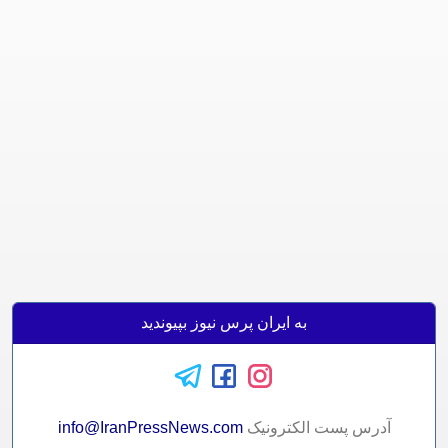
به ایران پرس نیوز بپیوندید
آدرس پست الکترونيک
info@IranPressNews.com