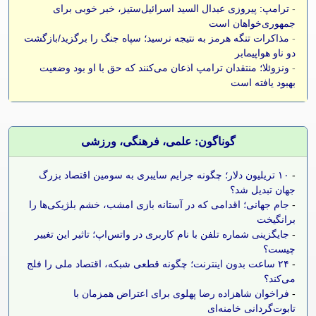
-
ترامپ: پیروزی عبدال السید اسرائیل‌ستیز، خبر خوبی برای
جمهوری‌خواهان است
-
مذاکرات تنگه هرمز به نتیجه نرسید؛ سپاه جنگ را برگزید/بازگشت
دو ناو هواپیمابر
-
ونزوئلا؛ منتقدان ترامپ اذعان می‌کنند که حق با او بود وضعیت
بهبود یافته است
گوناگون: علمی، فرهنگی، ورزشی
-
۱۰ تریلیون دلار؛ چگونه جرایم سایبری به سومین اقتصاد بزرگ
جهان تبدیل شد؟
-
جام جهانی؛ اقدامی که در آستانه بازی امشب، خشم بلژیکی‌ها را
برانگیخت
-
جایگزینی شماره تلفن با نام کاربری در واتس‌اپ؛ تاثیر این تغییر
چیست؟
-
۲۴ ساعت بدون اینترنت؛ چگونه قطعی شبکه، اقتصاد ملی را فلج
می‌کند؟
-
فراخوان شاهزاده رضا پهلوی برای اعتراض همزمان با
تابوت‌گردانی خامنه‌ای