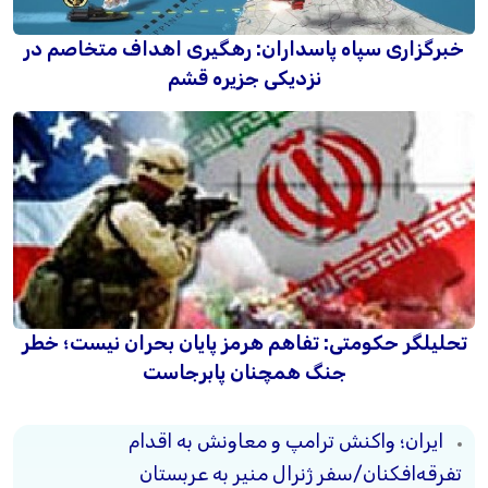
خبرگزاری سپاه پاسداران: رهگیری اهداف متخاصم در
نزدیکی جزیره قشم
تحلیلگر حکومتی: تفاهم هرمز پایان بحران نیست؛ خطر
جنگ همچنان پابرجاست
ایران؛ واکنش ترامپ و معاونش به اقدام
تفرقه‌افکنان/سفر ژنرال منیر به عربستان