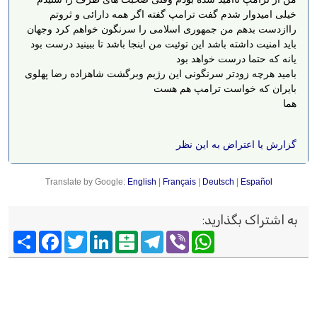
خیلی امیدوار شدم گفت ترامپ گفته اگر همه دارائی و ثروتم
راازدست بدهم من جمهوری اسلامی را سرنگون خواهم کرد وجهان
باید امنیت داشته باشد این توئیت من اینجا باشد تا ببینید درست بود
یانه ‌که حتما درست خواهد بود
بامید هرچه زودتر سرنگونی این رژبم وبرگشت شاهزاده رضا پهلوی
بایران که خواست ترامپ هم هست
هما
گزارش یا اعتراض به این نظر
Translate by Google:
English
|
Français
|
Deutsch
|
Español
به اشتراک بگذارید
:
Viber
WhatsApp
Telegram
Balatarin
LinkedIn
Twitter
Facebook
اشتراک