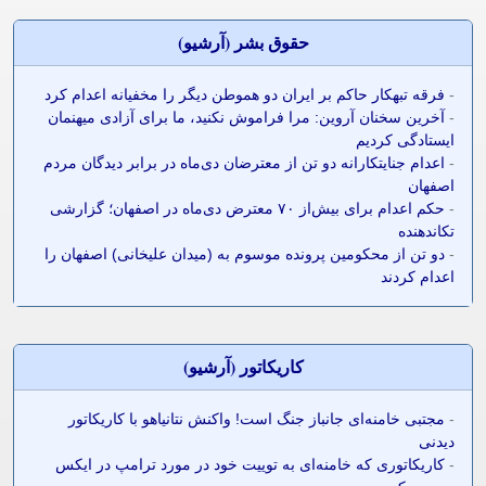
حقوق بشر (آرشيو)
-
فرقه تبهکار حاکم بر ایران دو هموطن دیگر را مخفیانه اعدام کرد
-
آخرین سخنان آروین: مرا فراموش نکنید، ما برای آزادی میهنمان
ایستادگی کردیم
-
اعدام جنایتکارانه دو تن از معترضان دی‌ماه در برابر دیدگان مردم
اصفهان
-
حکم اعدام برای بیش‌از ۷۰ معترض دی‌ماه در اصفهان؛ گزارشی
تکاندهنده
-
دو تن از محکومین پرونده موسوم به (میدان علیخانی) اصفهان را
اعدام کردند
کاريکاتور (آرشيو)
-
مجتبی خامنه‌ای جانباز جنگ است! واکنش نتانیاهو با کاریکاتور
دیدنی
-
کاریکاتوری که خامنه‌ای به توییت خود در مورد ترامپ در ایکس