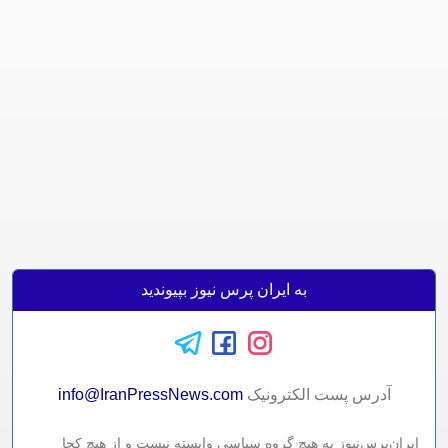
به ایران پرس نیوز بپیوندید
آدرس پست الکترونيک
info@IranPressNews.com
ایران‌پرس‌نیوز به هیچ گروه سیاسی وابسته نیست و از هیچ کجا