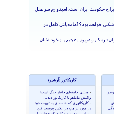
برای حکومت ایران است، امیدوارم سر عقل
شکلی خواهد بود؟ آماده‌باش کامل در
ن فریبکار و دورویی عجیبی از خود نشان
کاريکاتور (آرشيو)
موطن
-
مجتبی خامنه‌ای جانباز جنگ است!
واکنش نتانیاهو با کاریکاتور دیدنی
ش
-
کاریکاتوری که خامنه‌ای به توییت خود
ادگی
در مورد ترامپ در ایکس پیوست کرد
-
برادر بانوی ورزشکاری که حجاب را