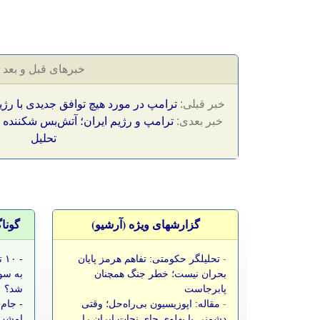
خبرهای قبل و بعد
خبر قبلی:
ترامپ در مورد هیچ توافق جدیدی با رژ
خبر بعدی:
ترامپ و رژیم ایران؛ آتش‌بس شکننده 
تحلیل
گزارشهای ویژه (آرشيو)
گونا
-
تحلیلگر حکومتی: تفاهم هرمز پایان
-
۱۰
بحران نیست؛ خطر جنگ همچنان
به سو
پابرجاست
شد؟
-
مقاله: اپوزیسیون بی‌راه‌حل؛ وقتی
-
جام 
دشمنی با پهلوی جای نجات ایران را
امشب،