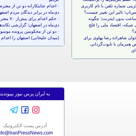
زینی شماره تلفن با نام کاربری
-
اعدام جنایتکارانه دو تن از معتر
س‌اپ؛ تاثیر این تغییر چیست؟
دی‌ماه در برابر دیدگان مردم اصفه
 ساعت بدون اینترنت؛ چگونه
-
حکم اعدام برای بیش‌ا
شبکه، اقتصاد ملی را فلج
دی‌ماه در اصفهان؛ گزارشی تکانده
د؟
-
دو تن از محکومین پرونده موسوم
وان شاهزاده رضا پهلوی برای
(میدان علیخانی) اصفهان را اعدام 
 همزمان با تابوت‌گردانی
ای
به ایران پرس نیوز بپیوندید
آدرس پست الکترونيک
nfo@IranPressNews.com