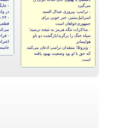
می‌گیرد
-
جایگ
-
ترامپ: پیروزی عبدال السید
در وات
اسرائیل‌ستیز، خبر خوبی برای
-
۲۴
جمهوری‌خواهان است
قطعی 
-
مذاکرات تنگه هرمز به نتیجه نرسید؛
می‌کن
سپاه جنگ را برگزید/بازگشت دو ناو
-
فراخ
هواپیمابر
اعتراض
-
ونزوئلا؛ منتقدان ترامپ اذعان می‌کنند
خامنه‌
که حق با او بود وضعیت بهبود یافته
است