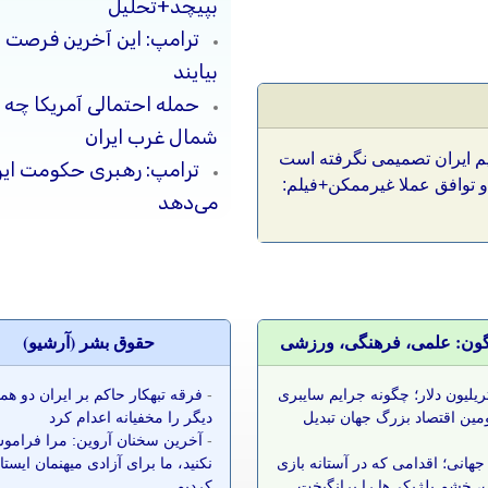
بپیچد+تحلیل
ترامپ: این آخرین فرصت 
بیایند
حمله احتمالی آمریکا چه 
شمال غرب ایران
یم ایران تصمیمی نگرفته است
ترامپ: رهبری حکومت ایرا
و توافق عملا غیرممکن+فیلم:
می‌دهد
گون: علمی، فرهنگی، ورزشی
حقوق بشر (آرشيو)
 تریلیون دلار؛ چگونه جرایم سایبری
-
فرقه تبهکار حاکم بر ایران دو ه
مین اقتصاد بزرگ جهان تبدیل
دیگر را مخفیانه اعدام کرد
-
آخرین سخنان آروین: مرا فرامو
جهانی؛ اقدامی که در آستانه بازی
نکنید، ما برای آزادی میهنمان ایست
 خشم بلژیکی‌ها را برانگیخت
کردیم