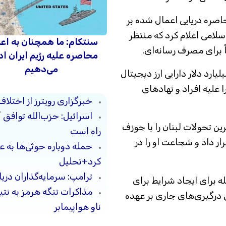
اصره دریایی اعمال شده بر
اسلامی اعلام کرد که منتظر
سنتکام: ما همچنان به اع
ً برای مصرف رسانه‌ای.
محاصره علیه رژیم ایران اد
می‌دهیم
یارد دلار دارایی ارز دیجیتال
 علیه افراد و نهادهای
خبرگزاری رویترز از اختلاف
اسرائیل: حزب‌الله توافق 
رین تحولات لبنان را با جوزف
راه است
ر داد و شجاعت او را در
حمله دوباره حوثی‌ها به ع
کرد+تحلیل
ترامپ: سرمایه‌گذاران دریا
ه برای ایجاد شرایط برای
مذاکرات تنگه هرمز به نت
درگیری‌های جاری بر عهده
ناو هواپیمابر