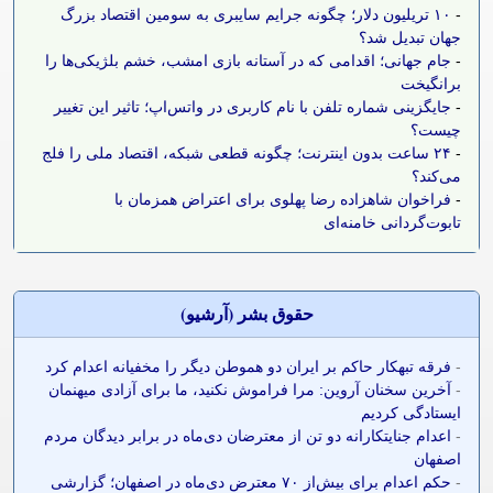
-
۱۰ تریلیون دلار؛ چگونه جرایم سایبری به سومین اقتصاد بزرگ
جهان تبدیل شد؟
-
جام جهانی؛ اقدامی که در آستانه بازی امشب، خشم بلژیکی‌ها را
برانگیخت
-
جایگزینی شماره تلفن با نام کاربری در واتس‌اپ؛ تاثیر این تغییر
چیست؟
-
۲۴ ساعت بدون اینترنت؛ چگونه قطعی شبکه، اقتصاد ملی را فلج
می‌کند؟
-
فراخوان شاهزاده رضا پهلوی برای اعتراض همزمان با
تابوت‌گردانی خامنه‌ای
حقوق بشر (آرشيو)
-
فرقه تبهکار حاکم بر ایران دو هموطن دیگر را مخفیانه اعدام کرد
-
آخرین سخنان آروین: مرا فراموش نکنید، ما برای آزادی میهنمان
ایستادگی کردیم
-
اعدام جنایتکارانه دو تن از معترضان دی‌ماه در برابر دیدگان مردم
اصفهان
-
حکم اعدام برای بیش‌از ۷۰ معترض دی‌ماه در اصفهان؛ گزارشی