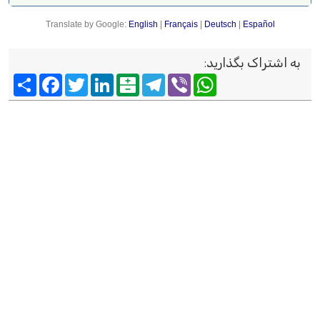
Translate by Google:
English
|
Français
|
Deutsch
|
Español
به اشتراک بگذارید
:
Viber
WhatsApp
Telegram
Balatarin
LinkedIn
Twitter
Facebook
اشتراک