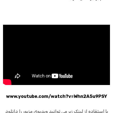
www.youtube.com/watch?v=Whn2A5u9PSY
با استفاده از لینک زیر می توانید ویدیوی مزبور را دانلود