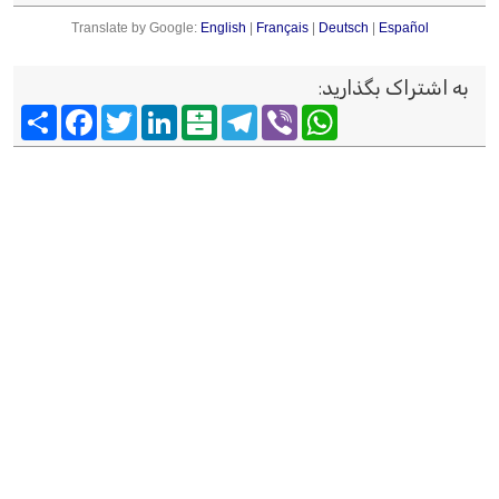
Translate by Google:
English
|
Français
|
Deutsch
|
Español
به اشتراک بگذارید
:
Viber
WhatsApp
Telegram
Balatarin
LinkedIn
Twitter
Facebook
اشتراک