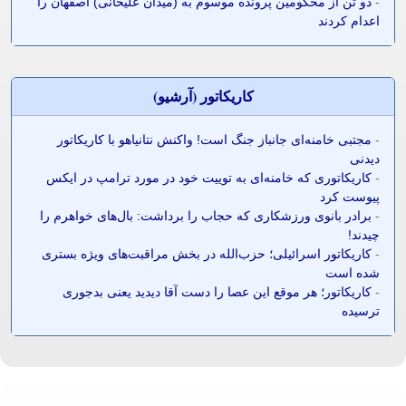
-
دو تن از محکومین پرونده موسوم به (میدان علیخانی) اصفهان را
اعدام کردند
کاريکاتور (آرشيو)
-
مجتبی خامنه‌ای جانباز جنگ است! واکنش نتانیاهو با کاریکاتور
دیدنی
-
کاریکاتوری که خامنه‌ای به توییت خود در مورد ترامپ در ایکس
پیوست کرد
-
برادر بانوی ورزشکاری که حجاب را برداشت: بال‌های خواهرم را
چیدند!
-
کاریکاتور اسرائیلی؛ حزب‌الله در بخش مراقبت‌های ویژه بستری
شده است
-
کاریکاتور؛ هر موقع این عصا را دست آقا دیدید یعنی بدجوری
ترسیده