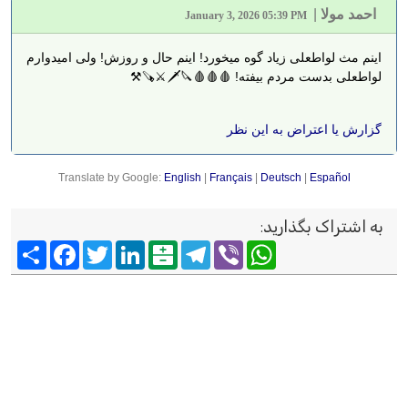
احمد مولا
|
January 3, 2026 05:39 PM
اینم مث لواطعلی زیاد گوه میخورد! اینم حال و روزش! ولی امیدوارم
لواطعلی بدست مردم بیفته! 🩸🩸🩸🔪🗡️⚔️🪚⚒️
گزارش یا اعتراض به این نظر
Translate by Google:
English
|
Français
|
Deutsch
|
Español
به اشتراک بگذارید
:
Viber
WhatsApp
Telegram
Balatarin
LinkedIn
Twitter
Facebook
اشتراک