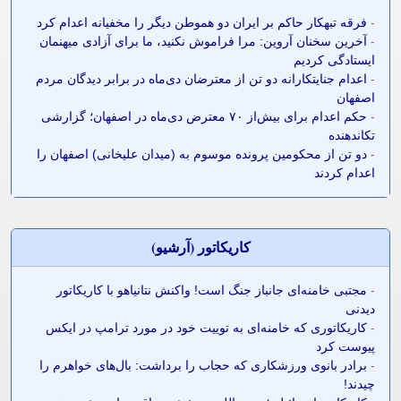
-
فرقه تبهکار حاکم بر ایران دو هموطن دیگر را مخفیانه اعدام کرد
-
آخرین سخنان آروین: مرا فراموش نکنید، ما برای آزادی میهنمان
ایستادگی کردیم
-
اعدام جنایتکارانه دو تن از معترضان دی‌ماه در برابر دیدگان مردم
اصفهان
-
حکم اعدام برای بیش‌از ۷۰ معترض دی‌ماه در اصفهان؛ گزارشی
تکاندهنده
-
دو تن از محکومین پرونده موسوم به (میدان علیخانی) اصفهان را
اعدام کردند
کاريکاتور (آرشيو)
-
مجتبی خامنه‌ای جانباز جنگ است! واکنش نتانیاهو با کاریکاتور
دیدنی
-
کاریکاتوری که خامنه‌ای به توییت خود در مورد ترامپ در ایکس
پیوست کرد
-
برادر بانوی ورزشکاری که حجاب را برداشت: بال‌های خواهرم را
چیدند!