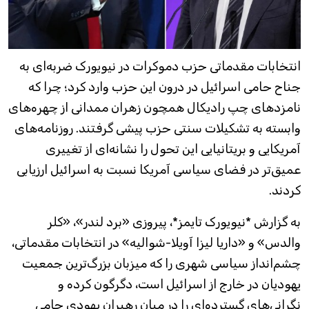
انتخابات مقدماتی حزب دموکرات در نیویورک ضربه‌ای به
جناح حامی اسرائیل در درون این حزب وارد کرد؛ چرا که
نامزدهای چپ رادیکال همچون زهران ممدانی از چهره‌های
وابسته به تشکیلات سنتی حزب پیشی گرفتند. روزنامه‌های
آمریکایی و بریتانیایی این تحول را نشانه‌ای از تغییری
عمیق‌تر در فضای سیاسی آمریکا نسبت به اسرائیل ارزیابی
کردند.
به گزارش *نیویورک تایمز*، پیروزی «برد لندر»، «کلر
والدس» و «داریا لیزا آویلا-شوالیه» در انتخابات مقدماتی،
چشم‌انداز سیاسی شهری را که میزبان بزرگ‌ترین جمعیت
یهودیان در خارج از اسرائیل است، دگرگون کرده و
نگرانی‌های گسترده‌ای را در میان رهبران یهودی حامی