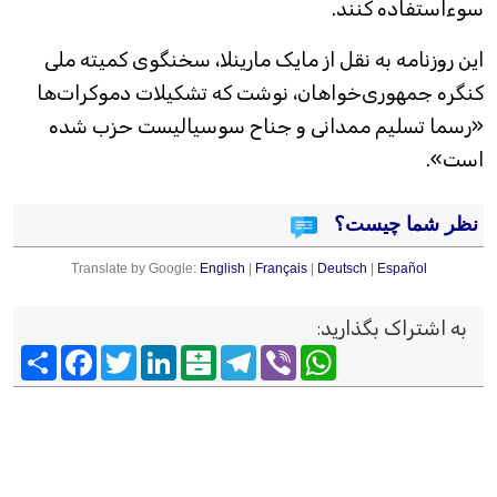
سوءاستفاده کنند.
این روزنامه به نقل از مایک مارینلا، سخنگوی کمیته ملی
کنگره جمهوری‌خواهان، نوشت که تشکیلات دموکرات‌ها
«رسما تسلیم ممدانی و جناح سوسیالیست حزب شده
است».
نظر شما چیست؟
Translate by Google:
English
|
Français
|
Deutsch
|
Español
به اشتراک بگذارید
:
Viber
WhatsApp
Telegram
Balatarin
LinkedIn
Twitter
Facebook
اشتراک