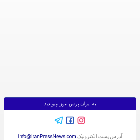
به ایران پرس نیوز بپیوندید
آدرس پست الکترونيک
info@IranPressNews.com