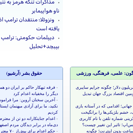
مذاکرات تنگه هرمز به نت
ناو هواپیمابر
ونزوئلا؛ منتقدان ترامپ ا
یافته است
دیپلمات حکومتی: ترامپ م
بپیچد+تحلیل
گون: علمی، فرهنگی، ورزشی
حقوق بشر (آرشيو)
 تریلیون دلار؛ چگونه جرایم سایبری
-
فرقه تبهکار حاکم بر ایران دو ه
مین اقتصاد بزرگ جهان تبدیل
دیگر را مخفیانه اعدام کرد
-
آخرین سخنان آروین: مرا فرامو
جهانی؛ اقدامی که در آستانه بازی
نکنید، ما برای آزادی میهنمان ایست
 خشم بلژیکی‌ها را برانگیخت
کردیم
زینی شماره تلفن با نام کاربری
-
اعدام جنایتکارانه دو تن از معتر
س‌اپ؛ تاثیر این تغییر چیست؟
دی‌ماه در برابر دیدگان مردم اصفه
 ساعت بدون اینترنت؛ چگونه
-
حکم اعدام برای بیش‌ا