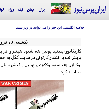
ایران‌پرس‌نیوز
ایران
جهان
فیلم
ویژه
گون
خلاصه انگلیسی این خبر را می توانید در زیر ببینید
یکشنبه، 28 فروردین ماه 1401 = 17-04 2022
کاریکاتور؛ ببینید پوتین هم شیوه هیتلر را در
پریش نت با انتشار کارتونی در سایت کگل به حم
اوکراین به دستور ولادیمیر پوتین واکنش نشان دا
مقایسه کرد