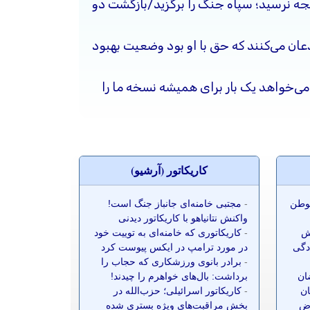
یجه نرسید؛ سپاه جنگ را برگزید/بازگشت دو
ذعان می‌کنند که حق با او بود وضعیت بهبود
ی‌خواهد یک بار برای همیشه نسخه ما را
کاريکاتور (آرشيو)
موطن
-
مجتبی خامنه‌ای جانباز جنگ است!
واکنش نتانیاهو با کاریکاتور دیدنی
ش
-
کاریکاتوری که خامنه‌ای به توییت خود
ادگی
در مورد ترامپ در ایکس پیوست کرد
-
برادر بانوی ورزشکاری که حجاب را
ضان
برداشت: بال‌های خواهرم را چیدند!
ان
-
کاریکاتور اسرائیلی؛ حزب‌الله در
ز ۷۰ معترض
بخش مراقبت‌های ویژه بستری شده