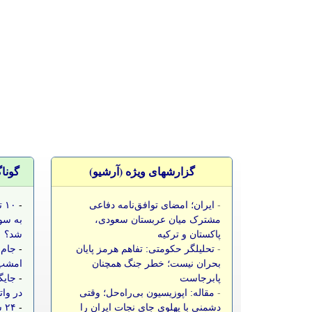
گزارشهای ویژه (آرشيو)
گونا
-
ایران؛ امضای توافق‌نامه دفاعی
-
۱۰
مشترک میان عربستان سعودی،
به سو
پاکستان و ترکیه
شد؟
-
تحلیلگر حکومتی: تفاهم هرمز پایان
-
جام 
بحران نیست؛ خطر جنگ همچنان
امشب،
پابرجاست
-
جایگ
-
مقاله: اپوزیسیون بی‌راه‌حل؛ وقتی
در وات
دشمنی با پهلوی جای نجات ایران را
-
۲۴