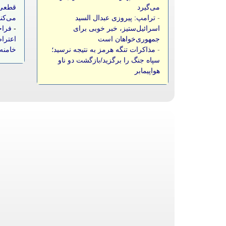
می‌گیرد
قطعی 
-
ترامپ: پیروزی عبدال السید
می‌کن
اسرائیل‌ستیز، خبر خوبی برای
-
فراخ
جمهوری‌خواهان است
اعتراض
-
مذاکرات تنگه هرمز به نتیجه نرسید؛
خامنه‌
سپاه جنگ را برگزید/بازگشت دو ناو
هواپیمابر