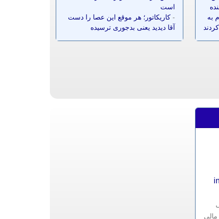
نده
است
 به
-
کاریکاتور؛ هر موقع این عصا را دست
کردند
آقا دیدید یعنی بدجوری ترسیده
i
ی
مالی