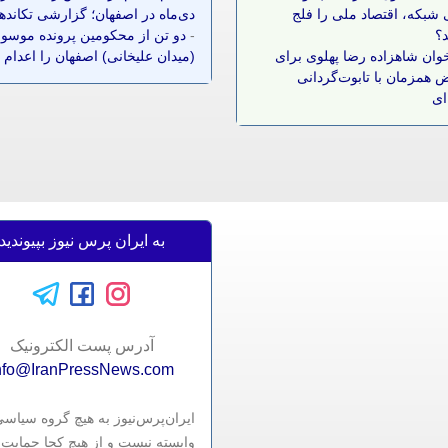
شبکه، اقتصاد ملی را فلج
دی‌ماه در اصفهان؛ گزارشی تکانده
د؟
-
دو تن از محکومین پرونده موسوم
وان شاهزاده رضا پهلوی برای
(میدان علیخانی) اصفهان را اعدام 
 همزمان با تابوت‌گردانی
ای
به ایران پرس نیوز بپیوندید
آدرس پست الکترونيک
nfo@IranPressNews.com
ایران‌پرس‌نیوز به هیچ گروه سیاس
وابسته نیست و از هیچ کجا حمایت 