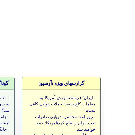
گزارشهای ویژه (آرشيو)
گونا
-
ایران؛ فرمانده ارتش آمریکا به
-
۱۰
مقامات کاخ سفید: حملات هوایی کافی
به سو
نیست
شد؟
-
روزنامه: محاصره دریایی صادرات
-
جام 
نفت ایران را فلج کرد/آمریکا: خفه
امشب،
خواهند شد
-
جایگ