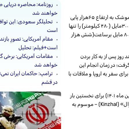
روزنامه: محاصره دریایی ص
خواهند شد
بنابراین گزارش و به گفته مقامات پنتاگون این موشک به ارتفاع ۶۵هزار پایی
تحلیلگر سعودی: این توافق‌
(ارتفاع نزدیک به ۲۰ کیلومتر) و مسافت بیش از ۳۰۰مایل (۴۸۰ کیلومتر) را تنها
است
در مدت ۵ دقیقه با سرعتی بیش از سه هزار و ۸۰۰ مایل برساعت(شش هزار
مقام آمریکایی: تصورِ بازن
است+فیلم: تحلیل
مقامات آمریکایی: برخی 
 روز پس از به کار بردن
خواهد شد
ت؛ در زمان انجام این
ترامپ: حاکمان ایران نمی‌ت
ای سفر به اروپا و ملاقات با
در قشم
بنابراین گزارش روسیه ۲۲ مارس ۲۰۲۲ (۲ فروردین ماه ۱۴۰۱) برای نخستین بار
یک فروند موشک پیشرفته مافوق صوت «کنیژال» (Kinzhal) – موسوم به