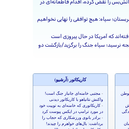
آتش‌بس را نقض کرده، اقدام قاطعانه‌ای در
ربستان؛ سپاه: هیچ توافقی را نهایی نخواهیم
فته‌اند که آمریکا در حال پیروزی است
یجه نرسید؛ سپاه جنگ را برگزید/بازگشت دو
کاريکاتور (آرشيو)
موطن
-
مجتبی خامنه‌ای جانباز جنگ است!
واکنش نتانیاهو با کاریکاتور دیدنی
ش
-
کاریکاتوری که خامنه‌ای به توییت خود
ادگی
در مورد ترامپ در ایکس پیوست کرد
-
برادر بانوی ورزشکاری که حجاب را
ضان
برداشت: بال‌های خواهرم را چیدند!