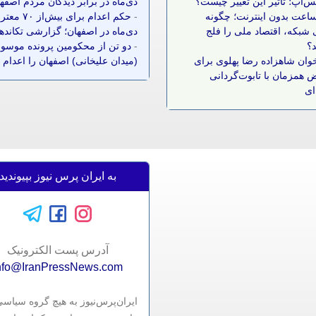
س‌اپ؛ تاثیر این تغییر چیست؟
دی‌ماه در برابر دیدگان مردم اصفه
 ساعت بدون اینترنت؛ چگونه
-
حکم اعدام برای بیش‌ا
شبکه، اقتصاد ملی را فلج
دی‌ماه در اصفهان؛ گزارشی تکانده
د؟
-
دو تن از محکومین پرونده موسوم
وان شاهزاده رضا پهلوی برای
(میدان علیخانی) اصفهان را اعدام 
 همزمان با تابوت‌گردانی
ای
به ایران پرس نیوز بپیوندید
آدرس پست الکترونيک
nfo@IranPressNews.com
ایران‌پرس‌نیوز به هیچ گروه سیاس