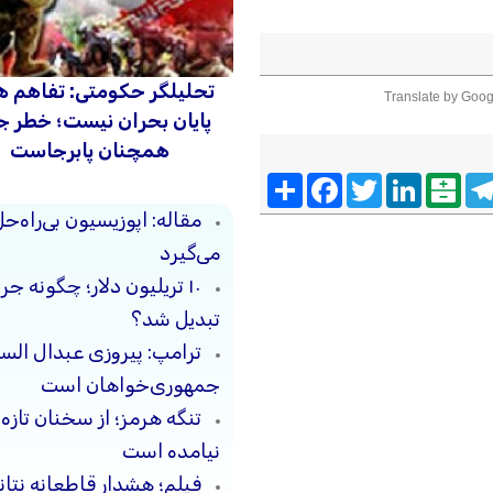
تحلیلگر حکومتی: تفاهم ه
Translate by Goog
پایان بحران نیست؛ خطر 
همچنان پابرجاست
Telegra
Balatarin
LinkedIn
Twitter
Facebook
اشتراک
مقاله: اپوزیسیون بی‌راه‌
می‌گیرد
۱۰ تریلیون دلار؛ چگونه 
تبدیل شد؟
ترامپ: پیروزی عبدال السی
جمهوری‌خواهان است
تنگه هرمز؛ از سخنان تازه
نیامده است
فیلم؛ هشدار قاطعانه نتا