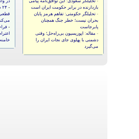
-
تحلیلگر سعودی: این توافق‌نامه پیامی
در وات
بازدارنده در برابر حکومت ایران است
-
۲۴
-
تحلیلگر حکومتی: تفاهم هرمز پایان
قطعی 
بحران نیست؛ خطر جنگ همچنان
می‌کن
پابرجاست
-
فراخ
-
مقاله: اپوزیسیون بی‌راه‌حل؛ وقتی
اعتراض
دشمنی با پهلوی جای نجات ایران را
خامنه‌
می‌گیرد