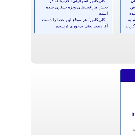
ان
-
کاریکاتور اسرائیلی؛ حزب‌الله در
ز ۷۰ معترض
بخش مراقبت‌های ویژه بستری شده
نده
است
 به
-
کاریکاتور؛ هر موقع این عصا را دست
کردند
آقا دیدید یعنی بدجوری ترسیده
i
ی