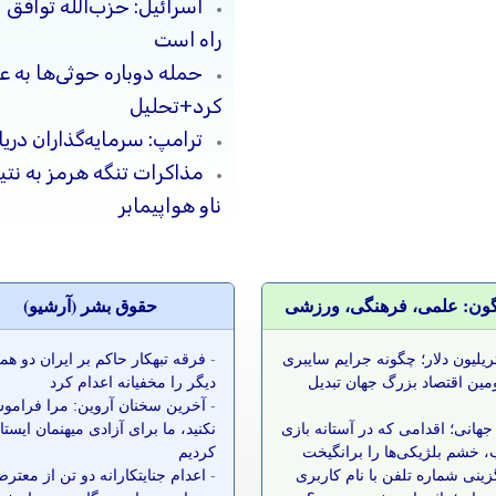
اسرائیل: حزب‌الله توافق 
راه است
حمله دوباره حوثی‌ها به ع
کرد+تحلیل
ترامپ: سرمایه‌گذاران دریا
مذاکرات تنگه هرمز به نت
ناو هواپیمابر
گون: علمی، فرهنگی، ورزشی
حقوق بشر (آرشيو)
 تریلیون دلار؛ چگونه جرایم سایبری
-
فرقه تبهکار حاکم بر ایران دو ه
مین اقتصاد بزرگ جهان تبدیل
دیگر را مخفیانه اعدام کرد
-
آخرین سخنان آروین: مرا فرامو
جهانی؛ اقدامی که در آستانه بازی
نکنید، ما برای آزادی میهنمان ایست
 خشم بلژیکی‌ها را برانگیخت
کردیم
زینی شماره تلفن با نام کاربری
-
اعدام جنایتکارانه دو تن از معتر