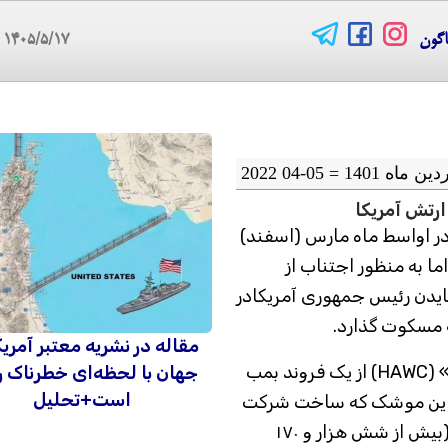
اگون
۱۴۰۵/۵/۱۷
08
رتش آمریکا
در اواسط ماه مارس (اسفند)
 به منظور اجتناب از
بایدن رئیس جمهوری آمریکادر
ه مسکوت گذارد.
مقاله در نشریه معتبر آمریک
سی ان ان افزود: موشک مافوق صوت «هاوک» (HAWC) از یک فروند بمب
جهان با لحظه‌ای خطرناک ر
است+تحلیل
اب شد، این موشک که ساخت شرکت
مارتین لاکیهد است به سرعتی بیش از پنج ماخ (بیش از شش هزار و ۱۷۰