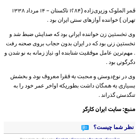
قمر الملوک ﻭﺯیرﯼﺯﺍﺩه (۱۲۸۴ ﺗﺎﮐﺴﺘﺎﻥ – ۱۴ ﻣﺮﺩﺍﺩ ۱۳۳۸
ﺗﻬﺮﺍﻥ ) ﺧﻮﺍﻧﻨﺪﻩ ﺁﻭﺍﺯﻫﺎﯼ ﺳﻨﺘﯽ ﺍیرﺍﻥ ﺑﻮﺩ .
ﻭﯼ نخستین ﺯﻥ ﺧﻮﺍﻧﻨﺪه ﺍیرﺍﻧﯽ ﺑﻮﺩ ﮐﻪ ﺻﺪﺍیش ﺿﺒﻂ ﺷﺪ ﻭ
نخستین ﺯﻧﯽ ﺑﻮﺩ ﮐﻪ ﺩﺭ ﺍیرﺍﻥ ﺑﺪﻭﻥ ﺣﺠﺎﺏ ﺑﺮﻭﯼ ﺻﺤﻨﻪ ﺭﻓﺖ
. ﻣﻬﻢﺗﺮین ﻋﺎﻣﻞ ﻣﻮفقیت ﺷﺘﺎﺑﻨﺪه ﺍﻭ، نیاز ﺯﻣﺎﻧﻪ ﺑﻪ ﻧﻮ ﺷﺪﻥ ﻭ
ﺩﮔﺮﮔﻮﻧﯽ ﺑﻮﺩ .
ﻭﯼ ﺩﺭ ﻧﻮﻉﺩﻭﺳﺘﯽ و محبت به فقرا معروف بود ﻭ ﺑﺨﺸﺶ
بسیاری به همگان ﺩﺍﺷﺖ ﺑﻄﻮﺭیکه ﺍﻭﺍﺧﺮ ﻋﻤﺮ ﺧﻮﺩ ﺭﺍ ﺑﻪ
ﺗﻨﮕﺪﺳﺘﯽ ﮔﺬﺭﺍﻧﺪ .
منبع: سایت ایران کارگر
نظر شما چیست؟