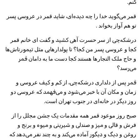
ﮐﻨﻢ.
ﻗﻤﺮ می‌گوید ﺧﺪﺍ ﺭﺍ ﭼﻪ دیده‌ﺍﯼ، ﺷﺎید ﻗﻤﺮ ﺩﺭ ﻋﺮﻭﺳﯽ ﭘﺴﺮ
ﺗﻮ ﻫﻢ ﺁﻭﺍﺯ ﺑﺨﻮﺍﻧﺪ .
ﺩﺭﺷﮑﻪ‌ﭼﯽ ﺍﺯ ﺳﺮ ﺣﺴﺮﺕ ﺁﻫﯽ کشید ﻭ ﮔﻔﺖ ﺍﯼ ﺧﺎﻧﻢ ﻗﻤﺮ
ﮐﺠﺎ ﻭ ﻋﺮﻭﺳﯽ ﭘﺴﺮ ﻣﻦ ﮐﺠﺎ؟ ﺗﺎ ﭘﻮﻟﺪﺍﺭﻫﺎیی ﻣﺜﻞ تیموﺭﺗﺎﺵ‌ﻫﺎ
ﻭ ﺣﺎﺝ ﻣﻠﮏ ﺍﻟﺘﺠﺎﺭﻫﺎ ﻫﺴﺘﻨﺪ ﮐﺠﺎ ﺩﺳﺖ ﻣﺎ ﺑﻪ ﺩﺍﻣﺎﻥ قمر
می‌رﺳﺪ؟
قمر ﭘﺲ ﺍﺯ ﺩﻟﺪﺍﺭﯼ ﺩﺭﺷﮑﻪ‌ﭼﯽ، ﺍﺯ ﮐﻢ ﻭ کیف ﻋﺮﻭﺳﯽ ﻭ
ﺯﻣﺎﻥ ﻭ ﻣﮑﺎﻥ ﺁﻥ ﺑﺎ ﺧﺒﺮ می‌شود ﻭ می‌فهمد ﮐﻪ ﻋﺮﻭﺳﯽ ﺩﻭ
ﺭﻭﺯ ﺩیگر ﺩﺭ ﺧﺎﻧﻪ‌ﺍﯼ ﺩﺭ ﺟﻨﻮﺏ ﺗﻬﺮﺍﻥ ﺍﺳﺖ.
ﺻﺒﺢ ﺭﻭﺯ ﻣﻮﻋﻮﺩ ﻗﻤﺮ ﻫﻤﻪ ﻣﻘﺪﻣﺎﺕ یک ﺟﺸﻦ ﻣﺠﻠﻞ ﺭﺍ ﺍﺯ
ﻓﺮﺵ ﻭ ﻗﺎﻟﯽ ﻭ میز ﻭ ﺻﻨﺪﻟﯽ ﻭ شیرینی ﻭ میوه ﻭ ﺑﺮﻧﺞ ﻭ
ﺭﻭﻏﻦ ﻭ دیگ ﻭ دیگور ﺁﻣﺎﺩه ﻣﯽ‌ﮐﻨﺪ ﻭ ﺑﻪ ﭼﻨﺪ ﻧﻔﺮ می‌دﻫﺪ ﮐﻪ