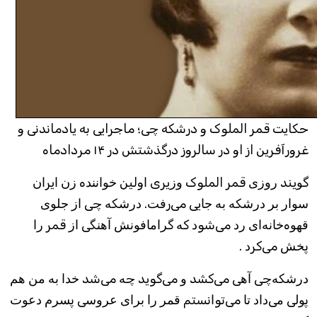
حکایت قمر الملوک و درشکه چی؛ ماجرایی به یاد‌ماندنی و
غرور‌آفرین از او در سالروز درگذشتش در ۱۴ مردادماه
ﮔﻮیند ﺭﻭﺯﯼ قمر الملوک ﻭﺯیری ﺍولین ﺧﻮﺍﻧﻨﺪه ﺯﻥ ﺍیرﺍﻥ
ﺳﻮﺍﺭ ﺑﺮ ﺩﺭﺷﮑﻪ ﺑﻪ ﺟﺎیی می‌رﻓﺖ. ﺩﺭﺷﮑﻪ ﭼﯽ ﺍﺯ ﺟﻠﻮﯼ
ﻗﻬﻮه‌ﺧﺎﻧﻪ‌ﺍﯼ ﺭﺩ می‌شوﺩ ﮐﻪ ﮔﺮﺍﻣﺎﻓﻮﻧﺶ ﺁﻫﻨﮕﯽ ﺍﺯ قمر ﺭﺍ
ﭘﺨﺶ می‌کرﺩ .
ﺩﺭﺷﮑﻪ‌ﭼﯽ ﺁﻫﯽ می‌کشد ﻭ می‌گوید ﭼﻪ می‌شد ﺧﺪﺍ ﺑﻪ ﻣﻦ ﻫﻢ
ﭘﻮﻟﯽ ﻣﯽ‌ﺩﺍﺩ ﺗﺎ می‌توﺍنستم ﻗﻤﺮ ﺭﺍ ﺑﺮﺍﯼ ﻋﺮﻭﺳﯽ ﭘﺴﺮﻡ ﺩﻋﻮﺕ