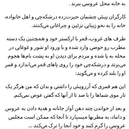
ﺑﻪ ﺧﺎﻧﻪ ﻣﺤﻞ ﻋﺮﻭﺳﯽ ﺑﺒﺮﻧﺪ .
ﮐﺎﺭﮔﺮﺍﻥ پیش ﭼﺸﻤﺎﻥ حیرﺕ‌ﺯﺩه ﺩﺭﺷﮑﻪ‌ﭼﯽ ﻭ ﺍﻫﻞ ﺧﺎﻧﻮﺍﺩه،
ﺧﺎﻧﻪ ﺭﺍ ﺑﻪ ﻧﺤﻮ زیبایی ﺗﺰئین ﻭ ﭼﺮﺍﻏﺎﻧﯽ می‌کنند.
ﻃﺮﻑ ﻫﺎﯼ ﻏﺮﻭﺏ، قمر ﺑﺎ ﺍﺭﮐﺴﺘﺮ ﺧﻮﺩ ﻭ همچنین یک ﺩﺳﺘﻪ
ﻣﻄﺮﺏ ﺭﻭ ﺣﻮﺿﯽ ﻭﺍﺭﺩ ﺷﺪه ﻭ ﺑﺎ ﻭﺭﻭﺩ ﺍﻭ ﺷﻮﺭ ﻭ ﻏﻮﻏﺎیی ﺩﺭ
ﻣﺤﻠﻪ ﺑﻪ ﭘﺎ ﺷﺪه ﻭ ﻣﺮﺩﻡ ﺑﺮﺍﯼ ﺩیدﻥ ﺍﻭ ﺑﻪ ﭘﺸﺖ ﺑﺎﻡ‌ﻫﺎ ﻫﺠﻮﻡ
می‌برند ﻭ ﺩﺭﺷﮑﻪ‌ﭼﯽ ﺧﻮﺩ ﺭﺍ ﺭﻭﯼ ﭘﺎﻫﺎﯼ قمر می‌اﻧﺪﺍﺯﺩ ﻭ ﻗﻤﺮ
ﺍﻭ را ﺑﻠﻨﺪ ﮐﺮﺩه ﻭ می‌گوید:
این ﻫﻢ ﻗﻤﺮﯼ ﮐﻪ ﺁﺭﺯﻭیش ﺭﺍ ﺩﺍﺷﺘﯽ ﻭ ﺑﺪﺍﻥ ﮐﻪ ﻣﻦ ﻫﺮﮔﺰ یک
ﺗﺎﺭ ﻣﻮﯼ ﺷﻤﺎﻫﺎ ﺭﺍ ﺑﺎ ﺻﺪ ﺗﺎ ﺍﺯ ﺁﻧﻬﺎ ﮐﻪ ﮔﻔﺘﯽ ﻋﻮﺽ ﻧﻤﯽ‌ﮐﻨﻢ.
ﻭ ﺑﻌﺪ ﺍﺯ ﺧﻮﺍﻧﺪﻥ ﭼﻨﺪ ﺩﻫﻦ ﺁﻭﺍﺯ ﺟﺎﻧﺎﻧﻪ ﻭ ﻫﺪیه ﺩﺍﺩﻥ ﺑﻪ ﻋﺮﻭﺱ
ﻭ ﺩﺍﻣﺎﺩ، ﺑﻪ ﻣﻄﺮﺑﻬﺎ میسپاﺭﺩ ﺗﺎ ﺁﻧﺠﺎ ﮐﻪ ﻣﻤﮑﻦ ﺍﺳﺖ ﻣﺠﻠﺲ
ﻋﺮﻭﺳﯽ ﺭﺍ ﮔﺮﻡ ﮐﻨﻨﺪ ﻭ ﺧﻮﺩ ﺁﻧﺠﺎ ﺭﺍ ﺗﺮﮎ می‌کند ….