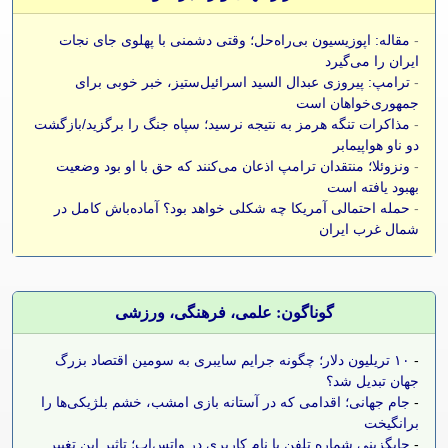
-
مقاله: اپوزیسیون بی‌راه‌حل؛ وقتی دشمنی با پهلوی جای نجات
ایران را می‌گیرد
-
ترامپ: پیروزی عبدال السید اسرائیل‌ستیز، خبر خوبی برای
جمهوری‌خواهان است
-
مذاکرات تنگه هرمز به نتیجه نرسید؛ سپاه جنگ را برگزید/بازگشت
دو ناو هواپیمابر
-
ونزوئلا؛ منتقدان ترامپ اذعان می‌کنند که حق با او بود وضعیت
بهبود یافته است
-
حمله احتمالی آمریکا چه شکلی خواهد بود؟ آماده‌باش کامل در
شمال غرب ایران
گوناگون: علمی، فرهنگی، ورزشی
-
۱۰ تریلیون دلار؛ چگونه جرایم سایبری به سومین اقتصاد بزرگ
جهان تبدیل شد؟
-
جام جهانی؛ اقدامی که در آستانه بازی امشب، خشم بلژیکی‌ها را
برانگیخت
-
جایگزینی شماره تلفن با نام کاربری در واتس‌اپ؛ تاثیر این تغییر