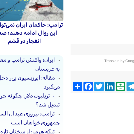
ترامپ: حاکمان ایران نمی‌توان
این روال ادامه دهند؛ ص
انفجار در قشم
ایران؛ واکنش ترامپ و معا
Translate by Goog
به عربستان
مقاله: اپوزیسیون بی‌راه‌
Telegra
Balatarin
LinkedIn
Twitter
Facebook
اشتراک
می‌گیرد
۱۰ تریلیون دلار؛ چگونه 
تبدیل شد؟
ترامپ: پیروزی عبدال السی
جمهوری‌خواهان است
تنگه هرمز؛ از سخنان تازه