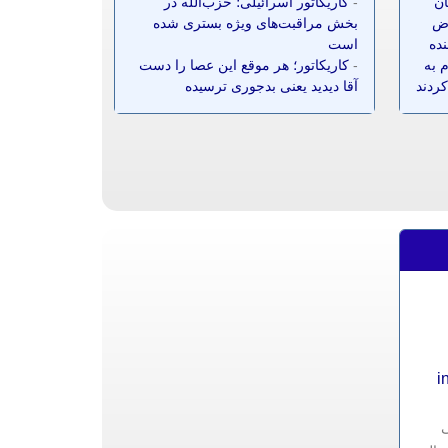
ان
-
کاریکاتور اسرائیلی؛ حزب‌الله در
ز ۷۰ معترض
بخش مراقبت‌های ویژه بستری شده
نده
است
 به
-
کاریکاتور؛ هر موقع این عصا را دست
کردند
آقا دیدید یعنی بدجوری ترسیده
i
ی