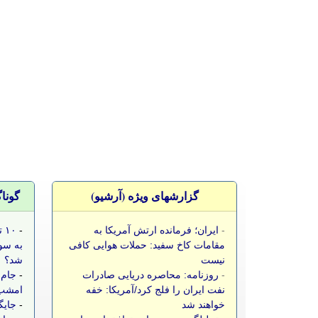
گزارشهای ویژه (آرشيو)
گونا
-
ایران؛ فرمانده ارتش آمریکا به
-
۱۰
مقامات کاخ سفید: حملات هوایی کافی
به سو
نیست
شد؟
-
روزنامه: محاصره دریایی صادرات
-
جام 
نفت ایران را فلج کرد/آمریکا: خفه
امشب،
خواهند شد
-
جایگ