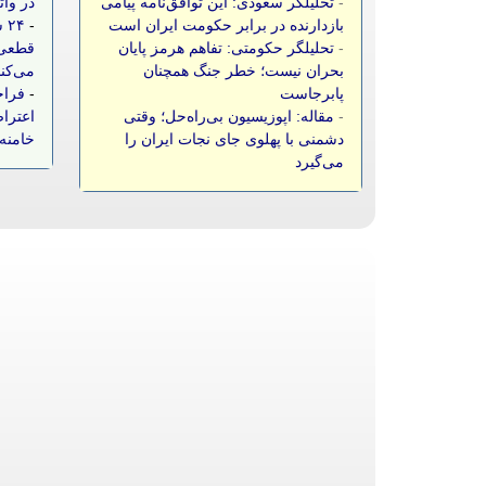
-
تحلیلگر سعودی: این توافق‌نامه پیامی
در وات
بازدارنده در برابر حکومت ایران است
-
۲۴
-
تحلیلگر حکومتی: تفاهم هرمز پایان
قطعی 
بحران نیست؛ خطر جنگ همچنان
می‌کن
پابرجاست
-
فراخ
-
مقاله: اپوزیسیون بی‌راه‌حل؛ وقتی
اعتراض
دشمنی با پهلوی جای نجات ایران را
خامنه‌
می‌گیرد