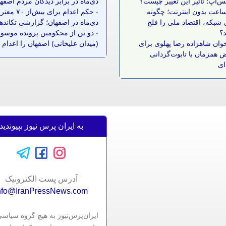
س‌اپ؛ تاثیر این تغییر چیست؟
دی‌ماه در برابر دیدگان مردم اصفه
 ساعت بدون اینترنت؛ چگونه
-
حکم اعدام برای بیش‌ا
شبکه، اقتصاد ملی را فلج
دی‌ماه در اصفهان؛ گزارشی تکانده
د؟
-
دو تن از محکومین پرونده موسوم
وان شاهزاده رضا پهلوی برای
(میدان علیخانی) اصفهان را اعدام 
 همزمان با تابوت‌گردانی
ای
به ایران پرس نیوز بپیوندید
آدرس پست الکترونيک
nfo@IranPressNews.com
ایران‌پرس‌نیوز به هیچ گروه سیاس