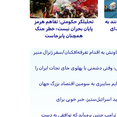
ند به
تحلیلگر حکومتی: تفاهم هرمز
دای
پایان بحران نیست؛ خطر جنگ
همچنان پابرجاست
ونش به اقدام تفرقه‌افکنان/سفر ژنرال منیر
حل؛ وقتی دشمنی با پهلوی جای نجات ایران را
جرایم سایبری به سومین اقتصاد بزرگ جهان
د اسرائیل‌ستیز، خبر خوبی برای
 ترامپ چنین برمیآید که توافقی به دست