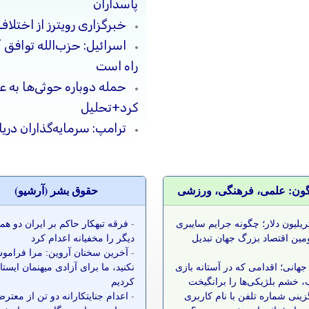
پاسداران
خبرگزاری رویترز از اختلاف
اسرائیل: حزب‌الله توافق 
راه است
حمله دوباره حوثی‌ها به ع
کرد+تحلیل
ترامپ: سرمایه‌گذاران دریا
گون: علمی، فرهنگی، ورزشی
حقوق بشر (آرشيو)
 تریلیون دلار؛ چگونه جرایم سایبری
-
فرقه تبهکار حاکم بر ایران دو ه
مین اقتصاد بزرگ جهان تبدیل
دیگر را مخفیانه اعدام کرد
-
آخرین سخنان آروین: مرا فرامو
جهانی؛ اقدامی که در آستانه بازی
نکنید، ما برای آزادی میهنمان ایست
 خشم بلژیکی‌ها را برانگیخت
کردیم
زینی شماره تلفن با نام کاربری
-
اعدام جنایتکارانه دو تن از معتر