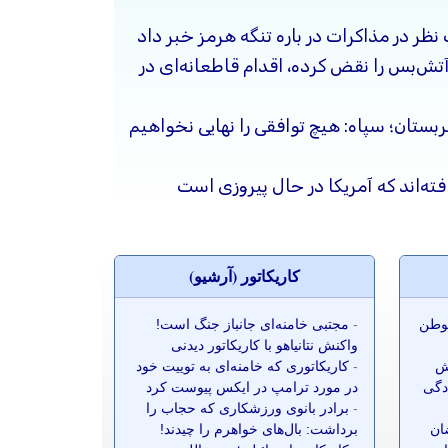
 نظر در مذاکرات در باره تنگه هرمز خبر داد
آتش‌بس را نقض کرده، اقدام قاطعانه‌ای در
ربستان؛ سپاه: هیچ توافقی را نهایی نخواهیم
فته‌اند که آمریکا در حال پیروزی است
کاريکاتور (آرشيو)
موطن
-
مجتبی خامنه‌ای جانباز جنگ است!
واکنش نتانیاهو با کاریکاتور دیدنی
ش
-
کاریکاتوری که خامنه‌ای به توییت خود
ادگی
در مورد ترامپ در ایکس پیوست کرد
-
برادر بانوی ورزشکاری که حجاب را
ضان
برداشت: بال‌های خواهرم را چیدند!