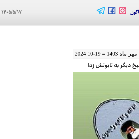
اگون
۱۴۰۵/۵/۱۷
08
خ دیگر به تابوتش زد!