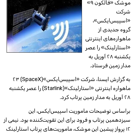
موشک «فالکون ۹»
شرکت
«اسپیس‌ایکس»،
گروه جدیدی از
ماهواره‌های اینترنتی
«استارلینک» را عصر
یکشنبه ۲۸ آوریل به
مدار زمین فرستاد.
به گزارش ایسنا، شرکت «اسپیس‌ایکس»(SpaceX) ۲۳
ماهواره اینترنتی «استارلینک»(Starlink) را عصر یکشنبه
۲۸ آوریل به مدار زمین پرتاب کرد.
براساس توضیحات ماموریت اسپیس‌ایکس، این
سیزدهمین پرتاب و فرود برای این تقویت‌کننده بود. نیمی از
۱۲ پرواز پیشین این موشک، ماموریت‌های پرتاب استارلینک