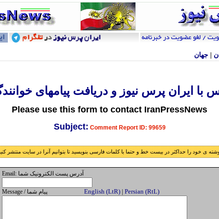
ن
|
جهان
س با ايران پرس نيوز و دريافت پيامهای خوانندگ
Please use this form to contact IranPressNews
Subject:
Comment Report ID: 99659
شته ی خود را حداکثر در بيست خط و حتما با کلمات فارسی بنويسيد تا بتوانيم آنرا در سايت منتشر کني
Email: آدرس پست الکترونيک شما
English (LtR)
|
Persian (RtL)
Message / پيام شما