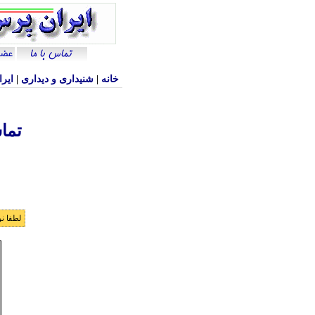
خانه
|
شنيداری و ديداری
|
ایرا
تما
لطفا نو